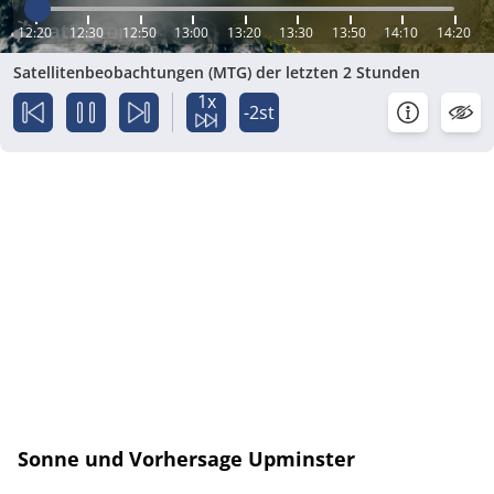
12:20
12:30
12:50
13:00
13:20
13:30
13:50
14:10
14:20
Satellitenbeobachtungen (MTG) der letzten 2 Stunden
1x
-2st
Sonne und Vorhersage Upminster