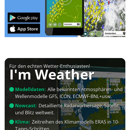
Für den echten Wetter-Enthusiasten!
I'm Weather
Modelldaten:
Alle bekannten Atmosphären- und
Wellenmodelle GFS, ICON, ECMWF-BNL+usw.
Nowcast:
Detaillierte Radarvorhersage, Satellit
und Blitz weltweit.
Klima:
Zeitreihen des Klimamodells ERA5 in 10-
Tages-Schritten.