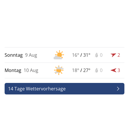
Sonntag
9 Aug
16°
/
31°
0
2
Montag
10 Aug
18°
/
27°
0
3
14 Tage Wettervorhersage