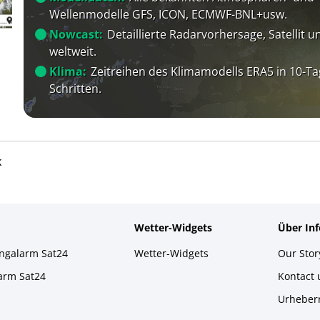
Wellenmodelle GFS, ICON, ECMWF-BNL+usw.
Nowcast:
Detaillierte Radarvorhersage, Satellit un
weltweit.
Klima:
Zeitreihen des Klimamodells ERA5 in 10-Ta
Schritten.
k
Wetter-Widgets
Über In
ingalarm Sat24
Wetter-Widgets
Our Stor
larm Sat24
Kontact
Urheber