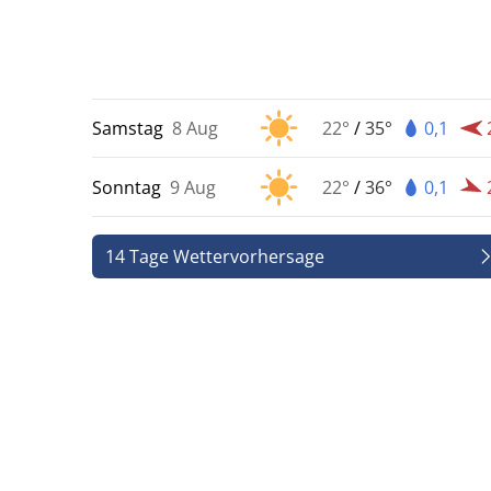
Samstag
8 Aug
22°
/
35°
0,1
Sonntag
9 Aug
22°
/
36°
0,1
14 Tage Wettervorhersage