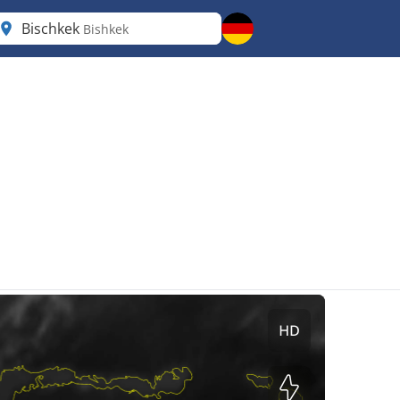
Bischkek
Bishkek