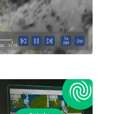
1x
-2st
:00
11:15