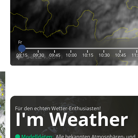
Fr
09:15
09:30
09:45
10:00
10:15
10:30
10:45
11
Für den echten Wetter-Enthusiasten!
I'm Weather
Modelldaten:
Alle bekannten Atmosphären- und