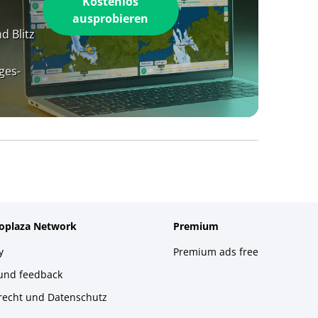
Kostenlos
ausprobieren
d Blitz
ges-
foplaza Network
Premium
y
Premium ads free
 und feedback
recht und Datenschutz