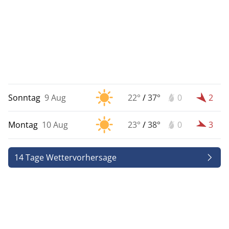
Sonntag
9 Aug
22°
/
37°
0
2
Montag
10 Aug
23°
/
38°
0
3
14 Tage Wettervorhersage