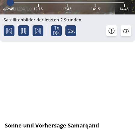
12:45
13:15
13:45
14:15
14:45
Satellitenbilder der letzten 2 Stunden
1x
-2st
Sonne und Vorhersage Samarqand