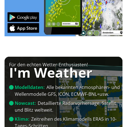
Für den echten Wetter-Enthusiasten!
I'm Weather
Modelldaten:
Alle bekannten Atmosphären- und
Wellenmodelle GFS, ICON, ECMWF-BNL+usw.
Nowcast:
Detaillierte Radarvorhersage, Satellit
und Blitz weltweit.
Klima:
Zeitreihen des Klimamodells ERA5 in 10-
Tages-Schritten.