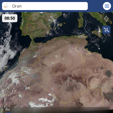
Oran
08:50
Do