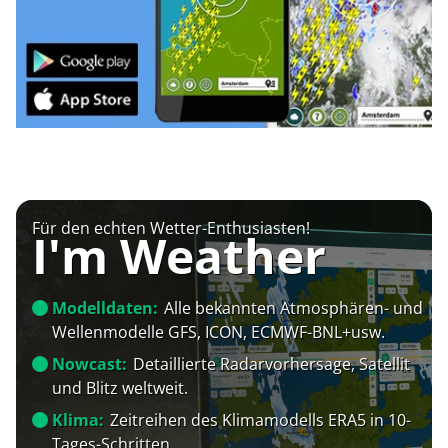
Für den echten Wetter-Enthusiasten!
I'm Weather
Modelldaten:
Alle bekannten Atmosphären- und
Wellenmodelle GFS, ICON, ECMWF-BNL+usw.
Nowcast:
Detaillierte Radarvorhersage, Satellit
und Blitz weltweit.
Klima:
Zeitreihen des Klimamodells ERA5 in 10-
Tages-Schritten.