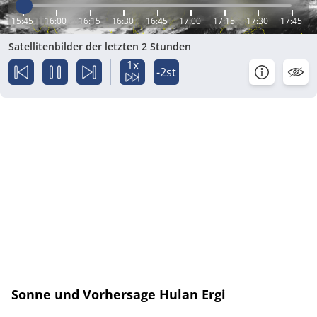
15:45
16:00
16:15
16:30
16:45
17:00
17:15
17:30
17:45
Satellitenbilder der letzten 2 Stunden
1x
-2st
Sonne und Vorhersage Hulan Ergi