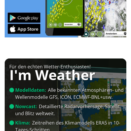
Für den echten Wetter-Enthusiasten!
I'm Weather
Modelldaten:
Alle bekannten Atmosphären- und
Wellenmodelle GFS, ICON, ECMWF-BNL+usw.
Nowcast:
Detaillierte Radarvorhersage, Satellit
und Blitz weltweit.
Klima:
Zeitreihen des Klimamodells ERA5 in 10-
Tages-Schritten.