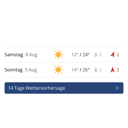
Samstag
8 Aug
12°
/
24°
0
2
Sonntag
9 Aug
14°
/
26°
0
3
14 Tage Wettervorhersage