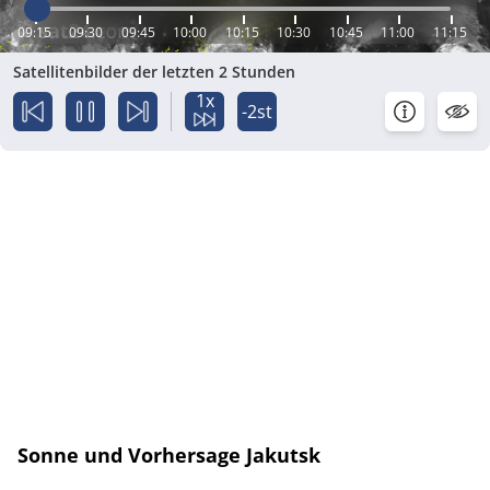
09:15
09:30
09:45
10:00
10:15
10:30
10:45
11:00
11:15
Satellitenbilder der letzten 2 Stunden
1x
-2st
Sonne und Vorhersage Jakutsk