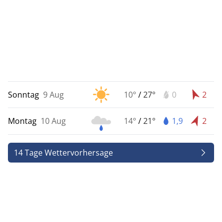
Sonntag
9 Aug
10°
/
27°
0
2
Montag
10 Aug
14°
/
21°
1,9
2
14 Tage Wettervorhersage