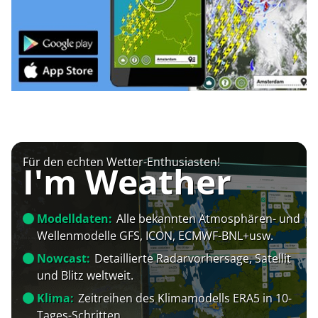
Für den echten Wetter-Enthusiasten!
I'm Weather
Modelldaten:
Alle bekannten Atmosphären- und
Wellenmodelle GFS, ICON, ECMWF-BNL+usw.
Nowcast:
Detaillierte Radarvorhersage, Satellit
und Blitz weltweit.
Klima:
Zeitreihen des Klimamodells ERA5 in 10-
Tages-Schritten.