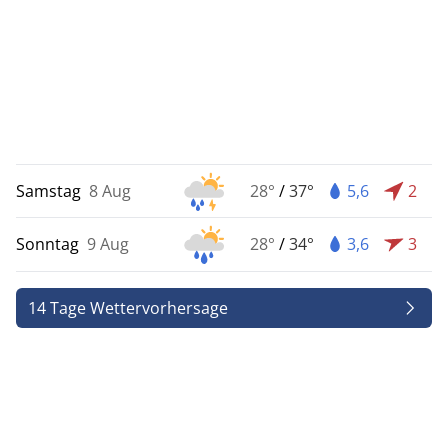
Samstag
8 Aug
28°
/
37°
5,6
2
Sonntag
9 Aug
28°
/
34°
3,6
3
14 Tage Wettervorhersage