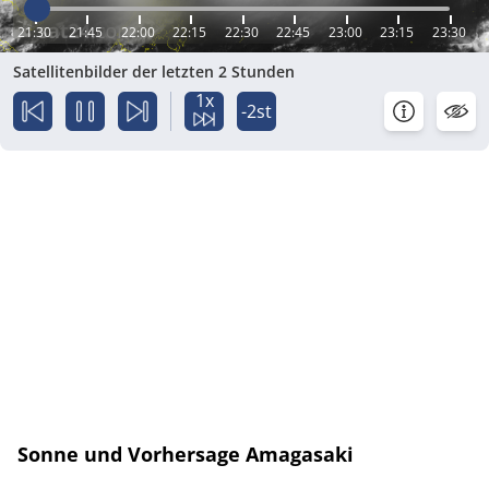
21:30
21:45
22:00
22:15
22:30
22:45
23:00
23:15
23:30
Satellitenbilder der letzten 2 Stunden
1x
-2st
Sonne und Vorhersage Amagasaki