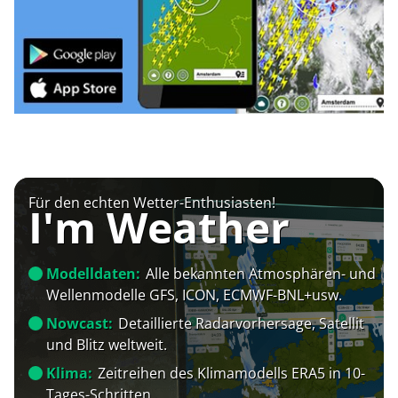
Für den echten Wetter-Enthusiasten!
I'm Weather
Modelldaten:
Alle bekannten Atmosphären- und
Wellenmodelle GFS, ICON, ECMWF-BNL+usw.
Nowcast:
Detaillierte Radarvorhersage, Satellit
und Blitz weltweit.
Klima:
Zeitreihen des Klimamodells ERA5 in 10-
Tages-Schritten.