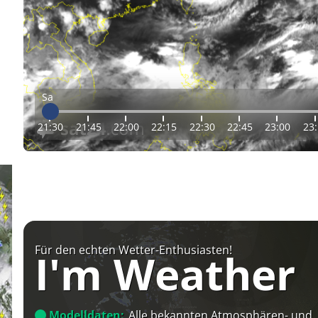
Sa
21:30
21:45
22:00
22:15
22:30
22:45
23:00
23
Für den echten Wetter-Enthusiasten!
I'm Weather
Modelldaten:
Alle bekannten Atmosphären- und