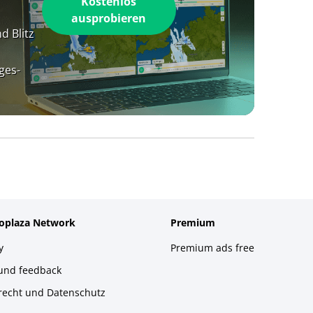
Kostenlos
ausprobieren
d Blitz
ges-
foplaza Network
Premium
y
Premium ads free
 und feedback
recht und Datenschutz