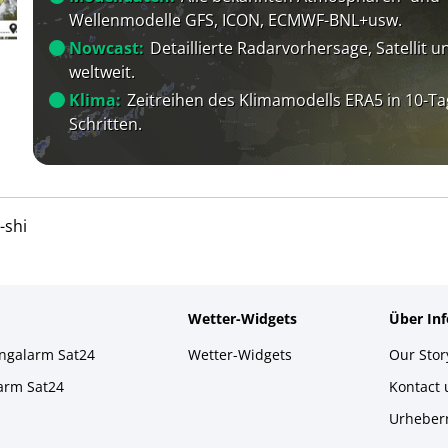
Wellenmodelle GFS, ICON, ECMWF-BNL+usw.
Nowcast:
Detaillierte Radarvorhersage, Satellit un
weltweit.
Klima:
Zeitreihen des Klimamodells ERA5 in 10-Ta
Schritten.
-shi
Wetter-Widgets
Über In
ingalarm Sat24
Wetter-Widgets
Our Stor
larm Sat24
Kontact
Urheber