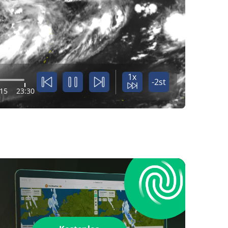
1x
-2st
:15
23:30