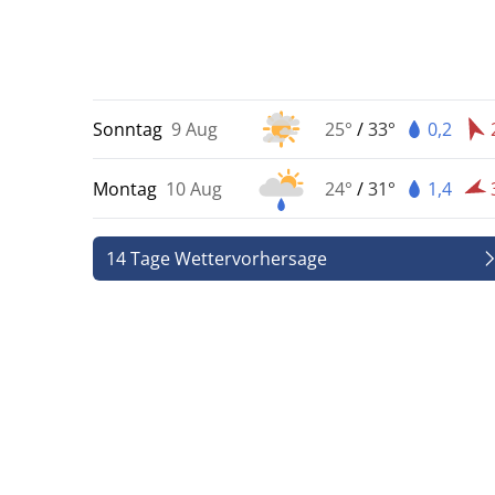
Sonntag
9 Aug
25°
/
33°
0,2
Montag
10 Aug
24°
/
31°
1,4
14 Tage Wettervorhersage