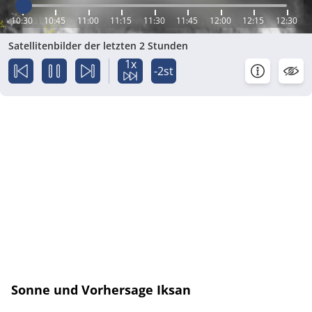
10:30
10:45
11:00
11:15
11:30
11:45
12:00
12:15
12:30
Satellitenbilder der letzten 2 Stunden
1x
-2st
Sonne und Vorhersage Iksan