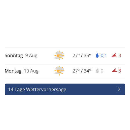
Sonntag
9 Aug
27°
/
35°
0,1
3
Montag
10 Aug
27°
/
34°
0
3
14 Tage Wettervorhersage