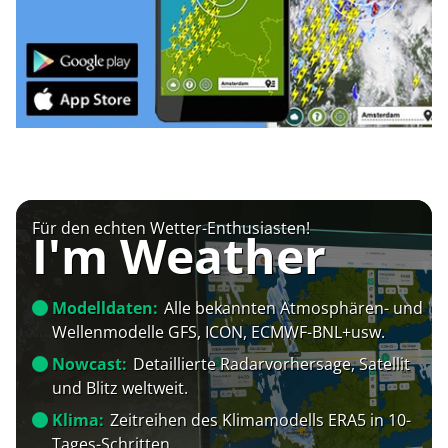
Für den echten Wetter-Enthusiasten!
I'm Weather
Modelldaten:
Alle bekannten Atmosphären- und
Wellenmodelle GFS, ICON, ECMWF-BNL+usw.
Nowcast:
Detaillierte Radarvorhersage, Satellit
und Blitz weltweit.
Klima:
Zeitreihen des Klimamodells ERA5 in 10-
Tages-Schritten.