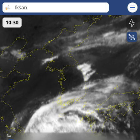
Iksan
10:30
Sa