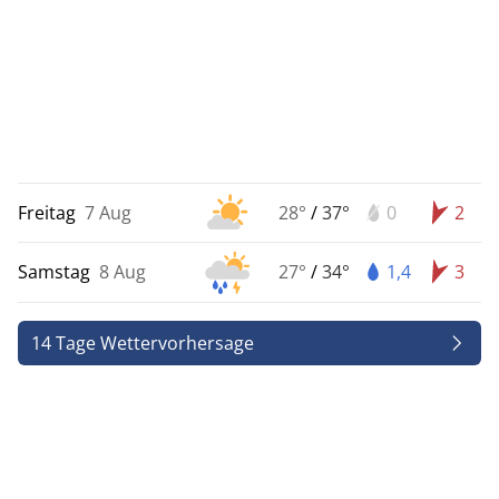
Freitag
7 Aug
28°
/
37°
0
2
Samstag
8 Aug
27°
/
34°
1,4
3
14 Tage Wettervorhersage