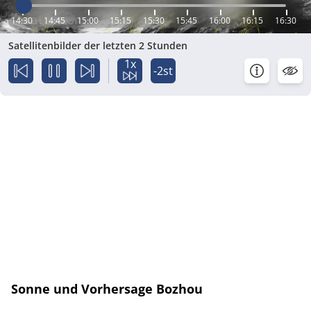
14:30
14:45
15:00
15:15
15:30
15:45
16:00
16:15
16:30
Satellitenbilder der letzten 2 Stunden
1x
-2st
Sonne und Vorhersage Bozhou