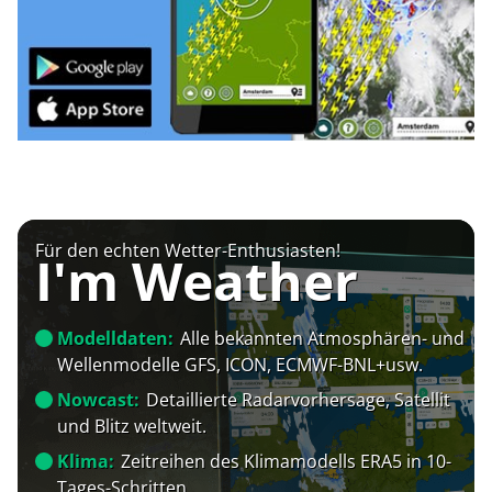
Für den echten Wetter-Enthusiasten!
I'm Weather
Modelldaten:
Alle bekannten Atmosphären- und
Wellenmodelle GFS, ICON, ECMWF-BNL+usw.
Nowcast:
Detaillierte Radarvorhersage, Satellit
und Blitz weltweit.
Klima:
Zeitreihen des Klimamodells ERA5 in 10-
Tages-Schritten.