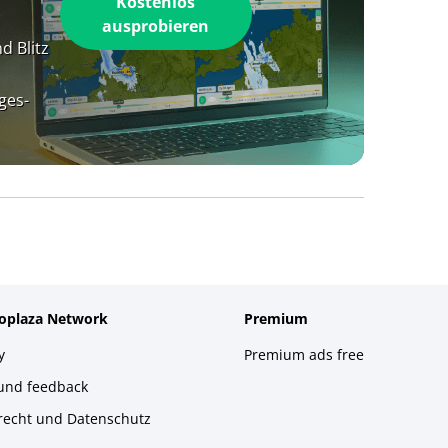
Kostenlos
ausprobieren
d Blitz
ges-
foplaza Network
Premium
y
Premium ads free
 und feedback
recht und Datenschutz