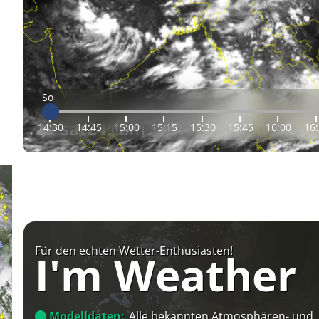
So
14:30
14:45
15:00
15:15
15:30
15:45
16:00
16
Für den echten Wetter-Enthusiasten!
I'm Weather
Modelldaten:
Alle bekannten Atmosphären- und