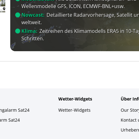
Wellenmodelle GFS, ICON, ECMWF-BNL+usw.
Nowcast:
Detaillierte Radarvorhersage, Satellit un
weltweit.
Klima:
Zeitreihen des Klimamodells ERA5 in 10-Ta
Schritten.
Wetter-Widgets
Über In
ingalarm Sat24
Wetter-Widgets
Our Stor
larm Sat24
Kontact
Urheber