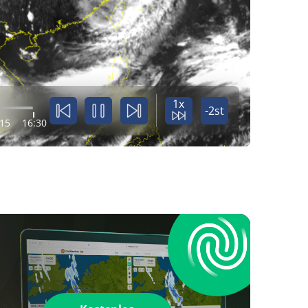
1x
-2st
:15
16:30