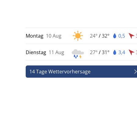
Montag
10 Aug
24°
/
32°
0,5
Dienstag
11 Aug
27°
/
31°
3,4
14 Tage Wettervorhersage