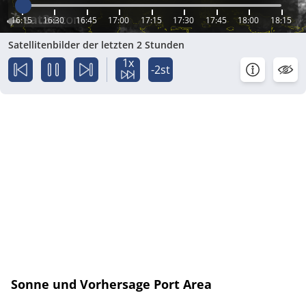
16:15
16:30
16:45
17:00
17:15
17:30
17:45
18:00
18:15
Satellitenbilder der letzten 2 Stunden
1x
-2st
Sonne und Vorhersage Port Area