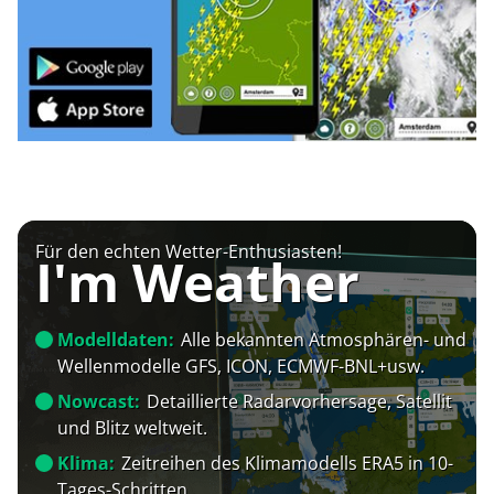
Für den echten Wetter-Enthusiasten!
I'm Weather
Modelldaten:
Alle bekannten Atmosphären- und
Wellenmodelle GFS, ICON, ECMWF-BNL+usw.
Nowcast:
Detaillierte Radarvorhersage, Satellit
und Blitz weltweit.
Klima:
Zeitreihen des Klimamodells ERA5 in 10-
Tages-Schritten.