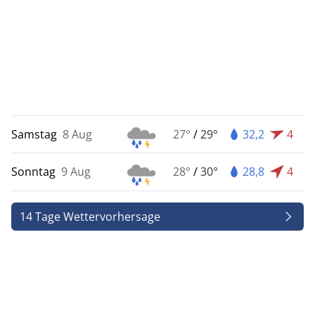
Samstag
8 Aug
27°
/
29°
32,2
4
Sonntag
9 Aug
28°
/
30°
28,8
4
14 Tage Wettervorhersage