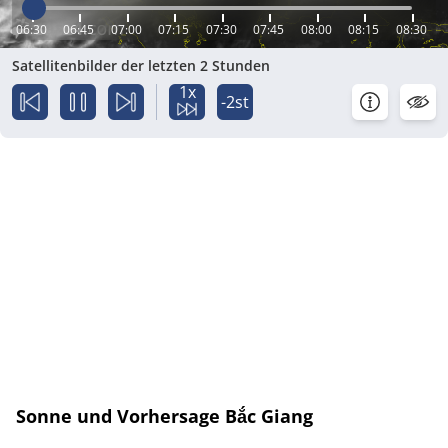
06:30
06:45
07:00
07:15
07:30
07:45
08:00
08:15
08:30
Satellitenbilder der letzten 2 Stunden
1x
-2st
Sonne und Vorhersage Bắc Giang