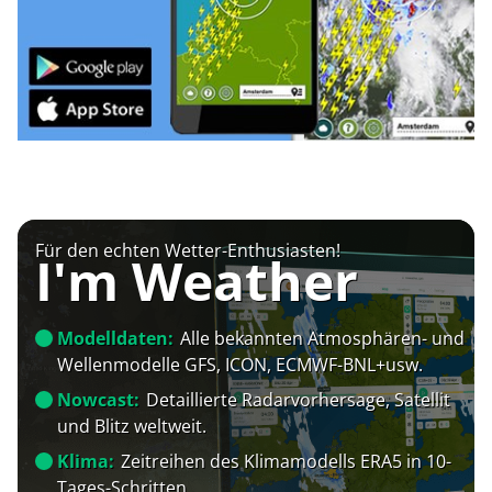
Für den echten Wetter-Enthusiasten!
I'm Weather
Modelldaten:
Alle bekannten Atmosphären- und
Wellenmodelle GFS, ICON, ECMWF-BNL+usw.
Nowcast:
Detaillierte Radarvorhersage, Satellit
und Blitz weltweit.
Klima:
Zeitreihen des Klimamodells ERA5 in 10-
Tages-Schritten.