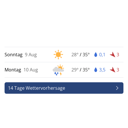
Sonntag
9 Aug
28°
/
35°
0,1
3
Montag
10 Aug
29°
/
35°
3,5
3
14 Tage Wettervorhersage