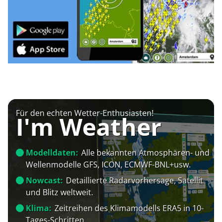
Für den echten Wetter-Enthusiasten!
I'm Weather
Modelldaten:
Alle bekannten Atmosphären- und
Wellenmodelle GFS, ICON, ECMWF-BNL+usw.
Nowcast:
Detaillierte Radarvorhersage, Satellit
und Blitz weltweit.
Klima:
Zeitreihen des Klimamodells ERA5 in 10-
Tages-Schritten.