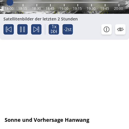
18:00
18:15
18:30
18:45
19:00
19:15
19:30
19:45
20:00
Satellitenbilder der letzten 2 Stunden
1x
-2st
Sonne und Vorhersage Hanwang