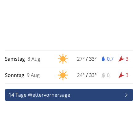
Samstag
8 Aug
27°
/
33°
0,7
3
Sonntag
9 Aug
24°
/
33°
0
3
14 Tage Wettervorhersage