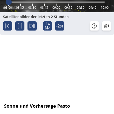
08:00
08:15
08:30
08:45
09:00
09:15
09:30
09:45
10:00
Satellitenbilder der letzten 2 Stunden
1x
-2st
Sonne und Vorhersage Pasto