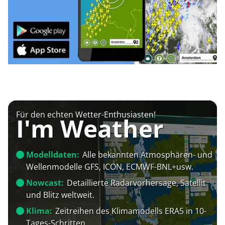
Für den echten Wetter-Enthusiasten!
I'm Weather
Modelldaten:
Alle bekannten Atmosphären- und
Wellenmodelle GFS, ICON, ECMWF-BNL+usw.
Nowcast:
Detaillierte Radarvorhersage, Satellit
und Blitz weltweit.
Klima:
Zeitreihen des Klimamodells ERA5 in 10-
Tages-Schritten.