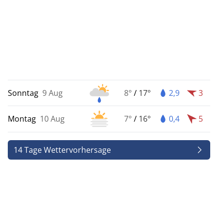
Sonntag
9 Aug
8°
/
17°
2,9
3
Montag
10 Aug
7°
/
16°
0,4
5
14 Tage Wettervorhersage