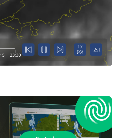
1x
-2st
:15
23:30