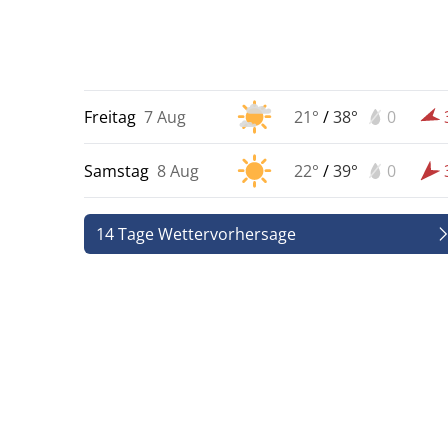
Freitag
7 Aug
21°
/
38°
0
Samstag
8 Aug
22°
/
39°
0
14 Tage Wettervorhersage