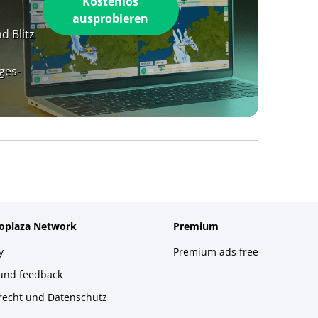
Kostenlos
ausprobieren
d Blitz
ges-
foplaza Network
Premium
y
Premium ads free
 und feedback
recht und Datenschutz