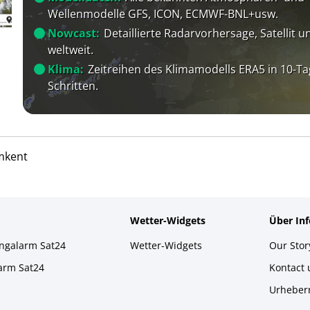
Wellenmodelle GFS, ICON, ECMWF-BNL+usw.
Nowcast:
Detaillierte Radarvorhersage, Satellit un
weltweit.
Klima:
Zeitreihen des Klimamodells ERA5 in 10-Ta
Schritten.
mkent
Wetter-Widgets
Über In
ingalarm Sat24
Wetter-Widgets
Our Stor
larm Sat24
Kontact
Urheber