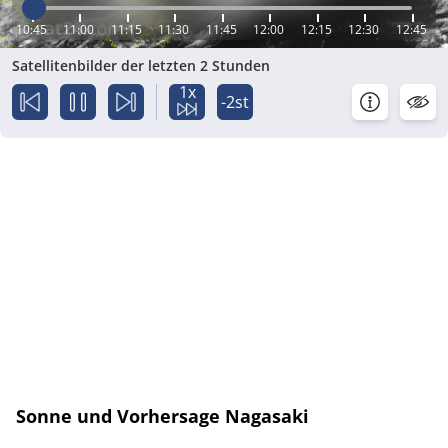
10:45
11:00
11:15
11:30
11:45
12:00
12:15
12:30
12:45
Satellitenbilder der letzten 2 Stunden
1x
-2st
Sonne und Vorhersage Nagasaki