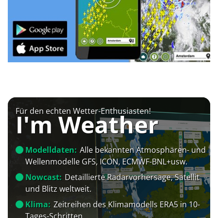
Für den echten Wetter-Enthusiasten!
I'm Weather
Modelldaten:
Alle bekannten Atmosphären- und
Wellenmodelle GFS, ICON, ECMWF-BNL+usw.
Nowcast:
Detaillierte Radarvorhersage, Satellit
und Blitz weltweit.
Klima:
Zeitreihen des Klimamodells ERA5 in 10-
Tages-Schritten.