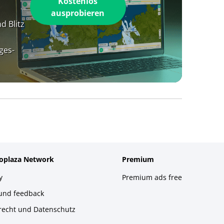
Kostenlos
ausprobieren
d Blitz
ges-
foplaza Network
Premium
y
Premium ads free
 und feedback
recht und Datenschutz