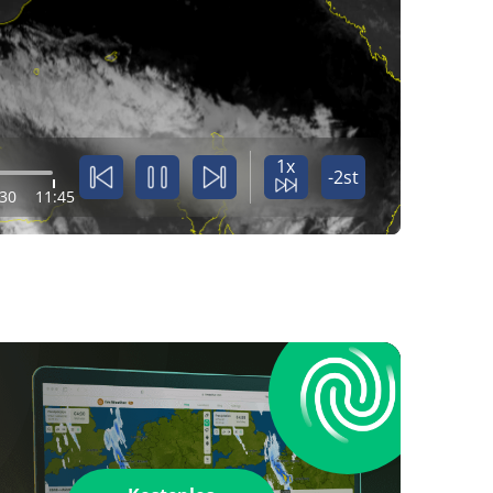
1x
-2st
:30
11:45