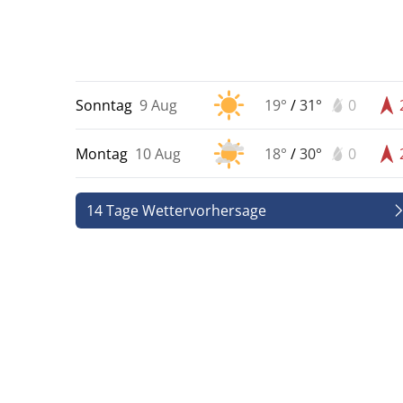
Sonntag
9 Aug
19°
/
31°
0
Montag
10 Aug
18°
/
30°
0
14 Tage Wettervorhersage