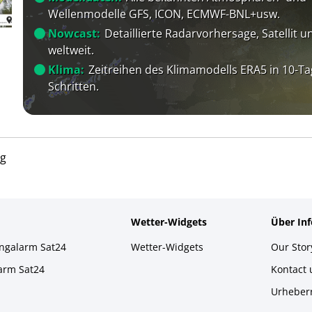
Wellenmodelle GFS, ICON, ECMWF-BNL+usw.
Nowcast:
Detaillierte Radarvorhersage, Satellit un
weltweit.
Klima:
Zeitreihen des Klimamodells ERA5 in 10-Ta
Schritten.
g
Wetter-Widgets
Über In
ingalarm Sat24
Wetter-Widgets
Our Stor
larm Sat24
Kontact
Urheber