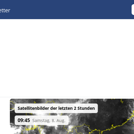
tter
Satellitenbilder der letzten 2 Stunden
09:45
Samstag, 8. Aug.