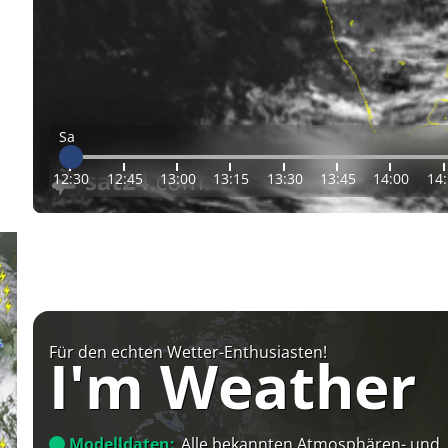
Sa
12:30
12:45
13:00
13:15
13:30
13:45
14:00
14
Für den echten Wetter-Enthusiasten!
I'm Weather
Modelldaten:
Alle bekannten Atmosphären- und