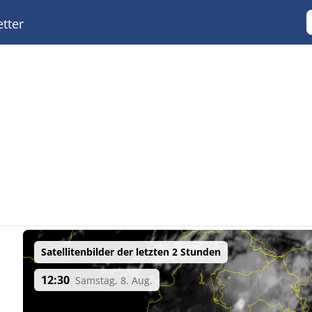
tter
Satellitenbilder der letzten 2 Stunden
12:30
Samstag, 8. Aug.