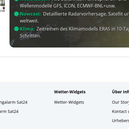
Wellenmodelle GFS, ICON, ECMWF-BNL+usw.
Nowcast:
Detaillierte Radarvorhersage, Satellit un
weltweit.
Klima:
Zeitreihen des Klimamodells ERA5 in 10-Ta
Schritten.
Wetter-Widgets
Über In
ingalarm Sat24
Wetter-Widgets
Our Stor
larm Sat24
Kontact
Urheber