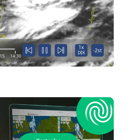
1x
-2st
:15
14:30