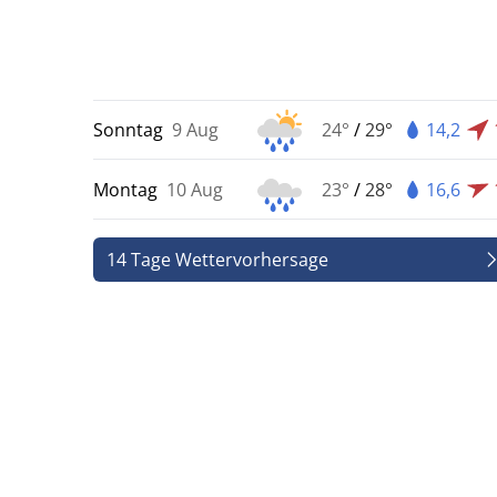
Sonntag
9 Aug
24°
/
29°
14,2
Montag
10 Aug
23°
/
28°
16,6
14 Tage Wettervorhersage