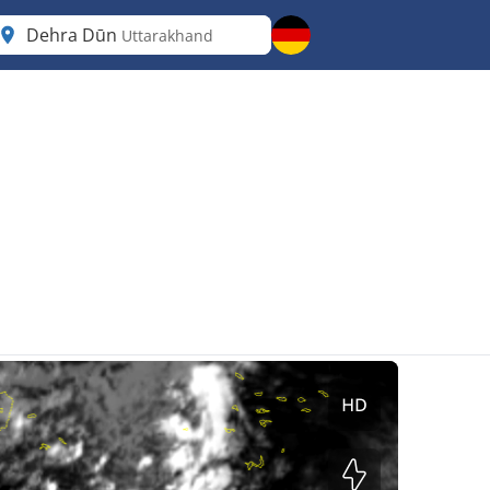
Dehra Dūn
Uttarakhand