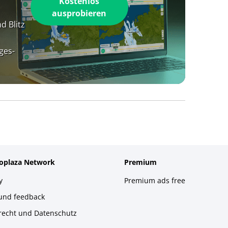
Kostenlos
ausprobieren
d Blitz
ges-
foplaza Network
Premium
y
Premium ads free
 und feedback
recht und Datenschutz