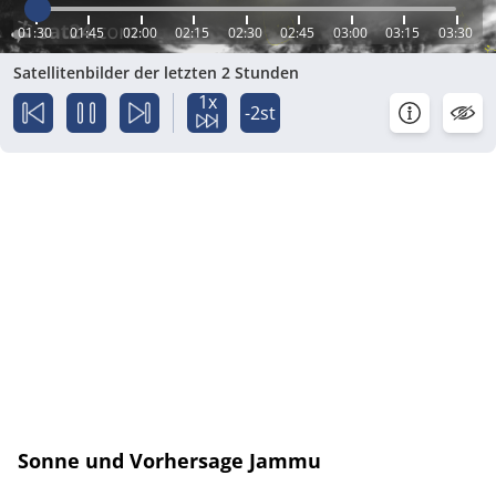
01:30
01:45
02:00
02:15
02:30
02:45
03:00
03:15
03:30
Satellitenbilder der letzten 2 Stunden
1x
-2st
Sonne und Vorhersage Jammu