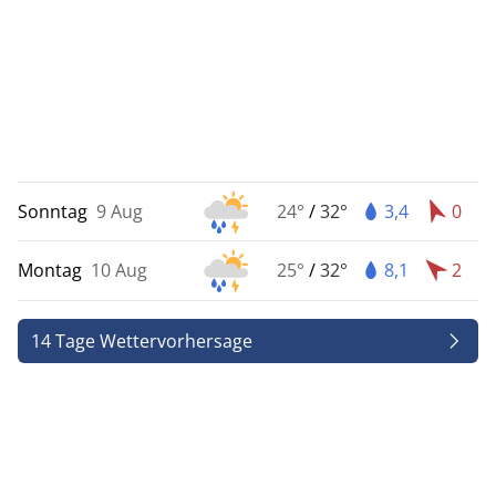
Sonntag
9 Aug
24°
/
32°
3,4
0
Montag
10 Aug
25°
/
32°
8,1
2
14 Tage Wettervorhersage