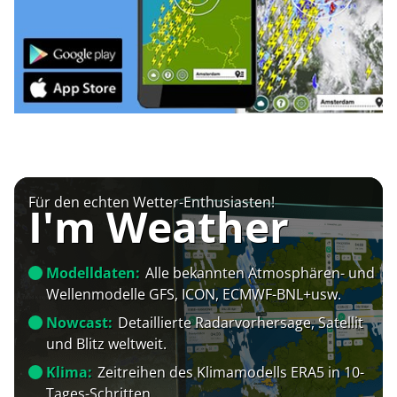
Für den echten Wetter-Enthusiasten!
I'm Weather
Modelldaten:
Alle bekannten Atmosphären- und
Wellenmodelle GFS, ICON, ECMWF-BNL+usw.
Nowcast:
Detaillierte Radarvorhersage, Satellit
und Blitz weltweit.
Klima:
Zeitreihen des Klimamodells ERA5 in 10-
Tages-Schritten.