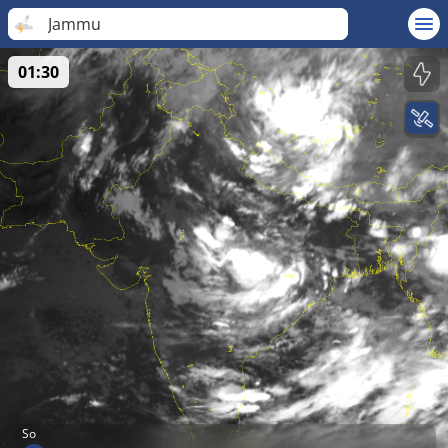
Jammu
01:30
So