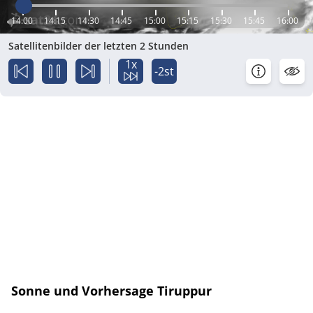
14:00
14:15
14:30
14:45
15:00
15:15
15:30
15:45
16:00
Satellitenbilder der letzten 2 Stunden
1x
-2st
Sonne und Vorhersage Tiruppur