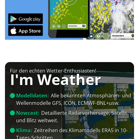
Für den echten Wetter-Enthusiasten!
I'm Weather
Modelldaten:
Alle bekannten Atmosphären- und
Wellenmodelle GFS, ICON, ECMWF-BNL+usw.
Nowcast:
Detaillierte Radarvorhersage, Satellit
und Blitz weltweit.
Klima:
Zeitreihen des Klimamodells ERA5 in 10-
Tages-Schritten.