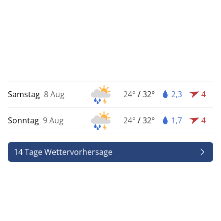
Samstag
8 Aug
24°
/
32°
2,3
4
Sonntag
9 Aug
24°
/
32°
1,7
4
14 Tage Wettervorhersage