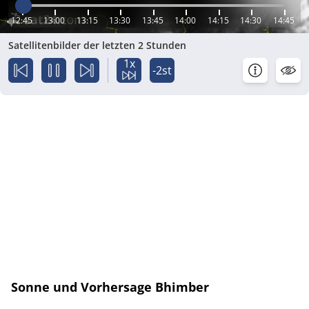
12:45
13:00
13:15
13:30
13:45
14:00
14:15
14:30
14:45
Satellitenbilder der letzten 2 Stunden
1x
-2st
Sonne und Vorhersage Bhimber