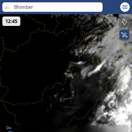
Bhimber
12:45
Do