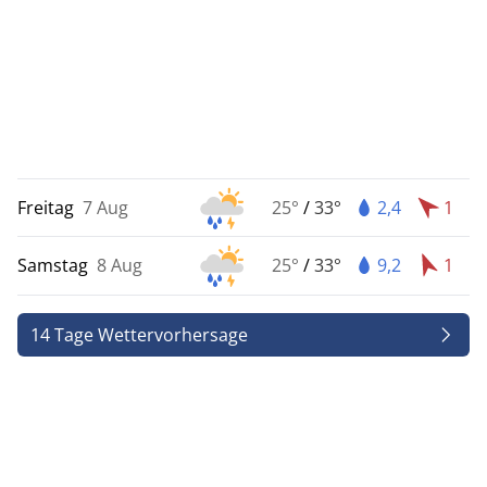
Freitag
7 Aug
25°
/
33°
2,4
1
Samstag
8 Aug
25°
/
33°
9,2
1
14 Tage Wettervorhersage