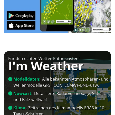
Für den echten Wetter-Enthusiasten!
I'm Weather
Modelldaten:
Alle bekannten Atmosphären- und
Wellenmodelle GFS, ICON, ECMWF-BNL+usw.
Nowcast:
Detaillierte Radarvorhersage, Satellit
und Blitz weltweit.
Klima:
Zeitreihen des Klimamodells ERA5 in 10-
Tages-Schritten.