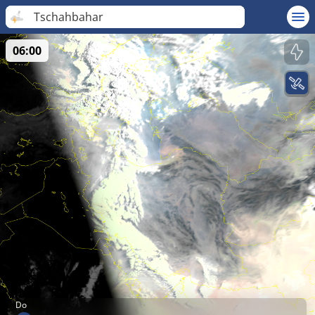
Tschahbahar
06:00
Do