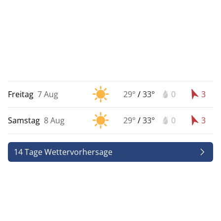
Freitag
7 Aug
29°
/
33°
0
3
Samstag
8 Aug
29°
/
33°
0
3
14 Tage Wettervorhersage