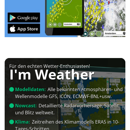
Für den echten Wetter-Enthusiasten!
I'm Weather
Modelldaten:
Alle bekannten Atmosphären- und
Wellenmodelle GFS, ICON, ECMWF-BNL+usw.
Nowcast:
Detaillierte Radarvorhersage, Satellit
und Blitz weltweit.
Klima:
Zeitreihen des Klimamodells ERA5 in 10-
Tages-Schritten.