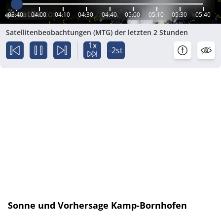
03:40
04:00
04:10
04:30
04:40
05:00
05:10
05:30
05:40
Satellitenbeobachtungen (MTG) der letzten 2 Stunden
1x
-2st
Sonne und Vorhersage Kamp-Bornhofen