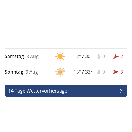
Samstag
8 Aug
12°
/
30°
0
2
Sonntag
9 Aug
15°
/
33°
0
3
14 Tage Wettervorhersage