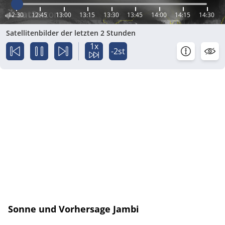
12:30
12:45
13:00
13:15
13:30
13:45
14:00
14:15
14:30
Satellitenbilder der letzten 2 Stunden
1x
-2st
Sonne und Vorhersage Jambi