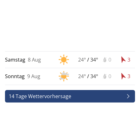
Samstag
8 Aug
24°
/
34°
0
3
Sonntag
9 Aug
24°
/
34°
0
3
14 Tage Wettervorhersage