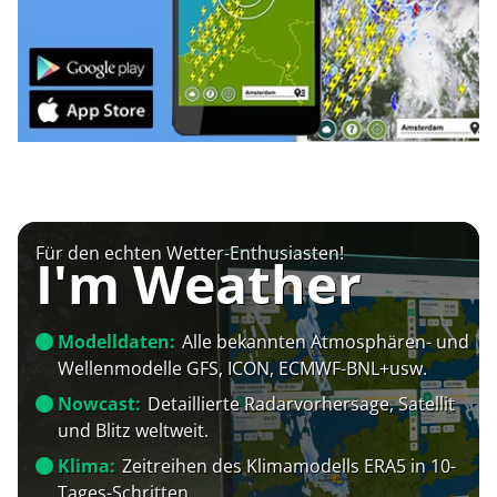
Für den echten Wetter-Enthusiasten!
I'm Weather
Modelldaten:
Alle bekannten Atmosphären- und
Wellenmodelle GFS, ICON, ECMWF-BNL+usw.
Nowcast:
Detaillierte Radarvorhersage, Satellit
und Blitz weltweit.
Klima:
Zeitreihen des Klimamodells ERA5 in 10-
Tages-Schritten.