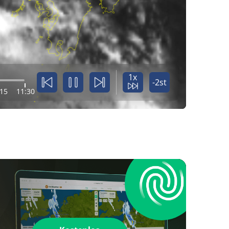
1x
-2st
:15
11:30