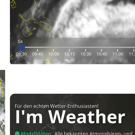
Sa
09:30
09:45
10:00
10:15
10:30
10:45
11:00
11
Für den echten Wetter-Enthusiasten!
I'm Weather
Modelldaten:
Alle bekannten Atmosphären- und