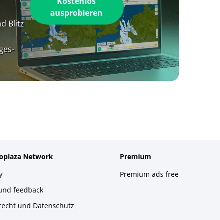
Kostenlos
ausprobieren
d Blitz
ges-
foplaza Network
Premium
y
Premium ads free
 und feedback
recht und Datenschutz