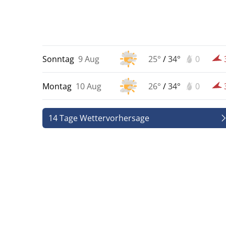
Sonntag
9 Aug
25°
/
34°
0
Montag
10 Aug
26°
/
34°
0
14 Tage Wettervorhersage