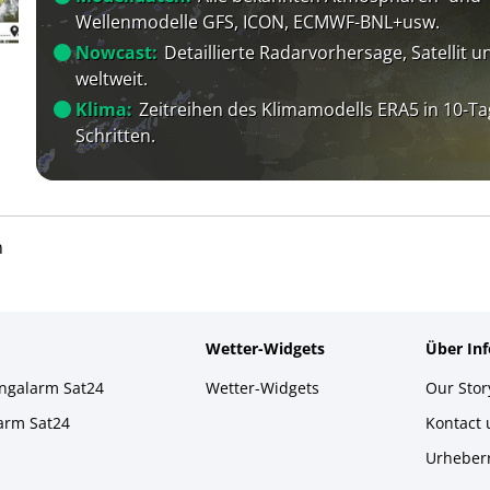
Wellenmodelle GFS, ICON, ECMWF-BNL+usw.
Nowcast:
Detaillierte Radarvorhersage, Satellit un
weltweit.
Klima:
Zeitreihen des Klimamodells ERA5 in 10-Ta
Schritten.
n
Wetter-Widgets
Über In
ingalarm Sat24
Wetter-Widgets
Our Stor
larm Sat24
Kontact
Urheber