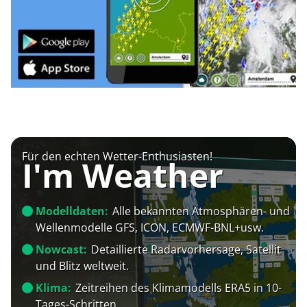
Für den echten Wetter-Enthusiasten!
I'm Weather
Modelldaten:
Alle bekannten Atmosphären- und
Wellenmodelle GFS, ICON, ECMWF-BNL+usw.
Nowcast:
Detaillierte Radarvorhersage, Satellit
und Blitz weltweit.
Klima:
Zeitreihen des Klimamodells ERA5 in 10-
Tages-Schritten.