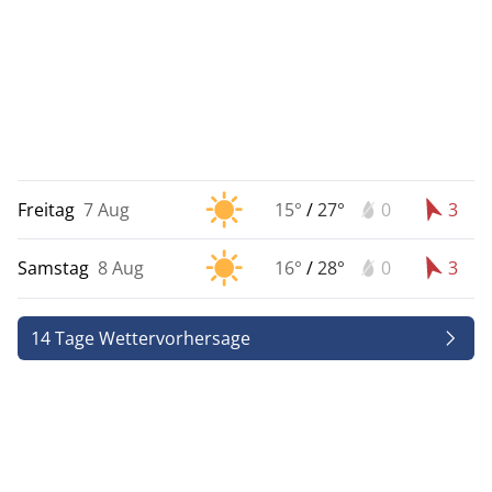
Freitag
7 Aug
15°
/
27°
0
3
Samstag
8 Aug
16°
/
28°
0
3
14 Tage Wettervorhersage