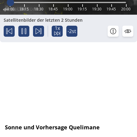
18:00
18:15
18:30
18:45
19:00
19:15
19:30
19:45
20:00
Satellitenbilder der letzten 2 Stunden
1x
-2st
Sonne und Vorhersage Quelimane