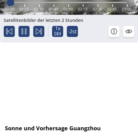
01:00
01:15
01:30
01:45
02:00
02:15
02:30
02:45
03:00
Satellitenbilder der letzten 2 Stunden
1x
-2st
Sonne und Vorhersage Guangzhou