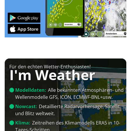
Für den echten Wetter-Enthusiasten!
I'm Weather
Modelldaten:
Alle bekannten Atmosphären- und
Wellenmodelle GFS, ICON, ECMWF-BNL+usw.
Nowcast:
Detaillierte Radarvorhersage, Satellit
und Blitz weltweit.
Klima:
Zeitreihen des Klimamodells ERA5 in 10-
Tages-Schritten.