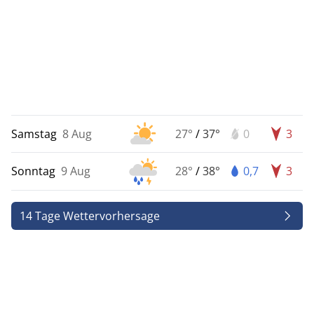
Samstag
8 Aug
27°
/
37°
0
3
Sonntag
9 Aug
28°
/
38°
0,7
3
14 Tage Wettervorhersage